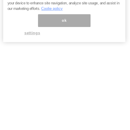
w.mag2.com/p/news//
）
your device to enhance site navigation, analyze site usage, and assist in
our marketing efforts.
Coolie policy
専門家が発信する総合ニュースサイト。
ビジネス、政治、経済、生活、エンタメほか、各分野の専門家
ok
が独自の目線で解説。
settings
月間2,000万PV、530万UU（2018年1月実績）
【会社概要】
会社名
：
株式会社まぐまぐ
代表
：
代表取締役社長 松田 誉史
所在地
：
東京都品川区西五反田3-12-14 西五反田プレイス
8階
事業内
：
コンテンツ配信プラットホームの開発・運営、
容
インターネット媒体の企画・開発・運営
URL
：
https://www.mag2.co.jp/