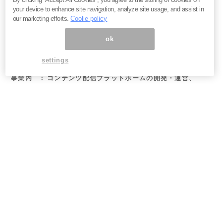
your device to enhance site navigation, analyze site usage, and assist in
our marketing efforts.
Coolie policy
会社名
：
株式会社まぐまぐ
ok
代表
：
代表取締役社長 松田 誉史
所在地
：
東京都品川区西五反田3-12-14 西五反田プレイス
settings
8階
事業内
：
コンテンツ配信プラットホームの開発・運営、
容
インターネット媒体の企画・開発・運営
URL
：
https://www.mag2.co.jp/
【本件に関する報道関係者からのお問い合
わせ先】
株式会社まぐまぐ 広報担当
電話：03-5719-5703 Email：
mag-pr@mag2.com
F
AX：03-5719-5704