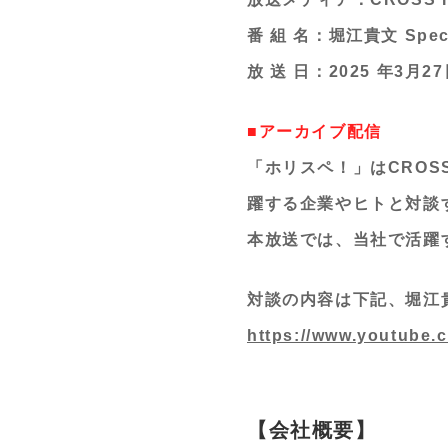
番 組 名：堀江貴文 Speci
放 送 日：2025 年3月27
■アーカイブ配信
「ホリスペ！」はCROS
躍する企業やヒトと対談
本放送では、当社で活躍
対談の内容は下記、堀江貴
https://www.youtube.
【会社概要】