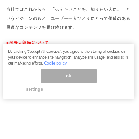
当社ではこれからも、「伝えたいことを、知りたい人に。」と
いうビジョンのもと、ユーザー一人ひとりにとって価値のある
最適なコンテンツを届け続けます。
■河野太郎氏について
By clicking “Accept All Cookies”, you agree to the storing of cookies on
自由民主党所属の衆議院議員。1963年1月10日生まれ、神奈川
your device to enhance site navigation, analyze site usage, and assist in
県平塚市出身。父は元副総理・外務大臣の河野洋平。アメリカ
our marketing efforts.
Coolie policy
のジョージタウン大学卒業。1996年に衆議院議員に初当選以
ok
降、9回連続当選。防衛大臣、外務大臣、行政改革担当大臣な
どを歴任し、現在はデジタル大臣として、行政のデジタル化を
settings
推進中。SNSをもっとも積極的に活用する政治家の一人。
■中島聡氏について
ブロガー／起業家／ソフトウェア・エンジニア、工学修士（早
稲田大学）／MBA（ワシントン大学）。NTT通信研究所／マイ
クロソフト日本法人／マイクロソフト本社勤務後、ソフトウェ