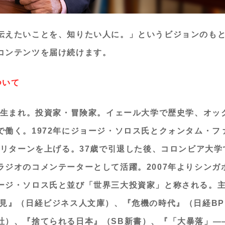
伝えたいことを、知りたい人に。」というビジョンのも
コンテンツを届け続けます。
ついて
マ州生まれ。投資家・冒険家。イェール大学で歴史学、オッ
で働く。1972年にジョージ・ソロス氏とクォンタム・フ
的なリターンを上げる。37歳で引退した後、コロンビア大
ラジオのコメンテーターとして活躍。2007年よりシンガ
ージ・ソロス氏と並び「世界三大投資家」と称される。
発見』（日経ビジネス人文庫）、『危機の時代』（日経B
社）、『捨てられる日本』（SB新書）、『「大暴落」―