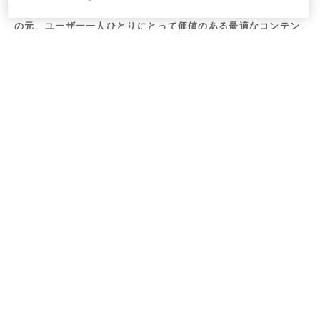
当社では「伝えたいことを、知りたい人に。」というビジョン
の元、ユーザー一人ひとりにとって価値のある最適なコンテン
ツを提供することを目指しており、この度ゴールドコンサート
を1人でも多くの人へ届けるためにサポートします。
■日本バリアフリー協会について（
https://npojba.org/
）
NPO法人日本バリアフリー協会は2000年4月に設立された、音
楽を通して障がい者の自立と社会進出の拡大をめざす活動をお
こなう特定非営利活動法人です。ゴールドコンサートの企画運
営など障がい者の音楽支援を展開しています。また、日本初の
障がい者が主催するエンターテインメント事業、GCグランドフ
ェスティバルも開催しています。
■株式会社まぐまぐについて(
https://www.mag2.co.jp/
)
所在地 ：東京都品川区西五反田3-12-14 西五反田プレイス8階
代表 ：代表取締役社長 松田 誉史