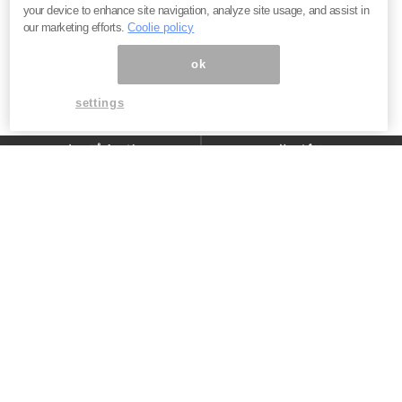
your device to enhance site navigation, analyze site usage, and assist in
our marketing efforts.
Coolie policy
ニュース一覧
ok
settings
トップページ
サービス
ニュース
企業情報
採用情報
IR情報
広告について
お問い合わせ
プライバシーポリシー
エアトリグループ
株式会社エアトリ
株式会社ハイブリッドテクノロジーズ
株式会社インバウンドプラットフォーム
株式会社エヌズ・エンタープライズ
株式会社エアトリプレミアム倶楽部
株式会社ベストリザーブ
Evolable Asia Co., Ltd
株式会社ハイブリッドテックエージェント